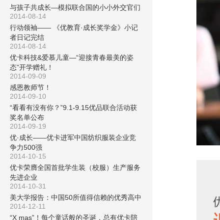
与孩子共成长—模拟联合国的小小外交官们
2014-08-14
行动领袖—— 《优教育·成长奖学金》小记
者日记完结
2014-08-14
优卡科技&爱慕儿童—“迎接青春最美的姿
态”开学赠礼！
2014-09-09
感恩教师节！
2014-09-10
“看看有没有你？”9.1-9.15优品联合活动获
奖名单公布
2014-09-19
优·成长——优卡进军中国纺织服装企业竞
争力500强
2014-10-15
优卡荣膺全国首批学生装（校服）生产服务
先进企业
2014-10-31
美大学报告：中国50所值得信赖的优秀高中
2014-12-11
“X mas”！每个童话般的圣诞，总有优卡陪