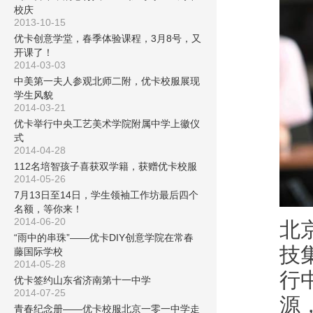
校庆
2013-10-15
优卡创意学堂，春季体验课程，3月8号，又
开课了！
2014-03-03
中美第一夫人参观北师二附，优卡校服展现
学生风貌
2014-03-21
优卡举行中央工艺美术学院附属中学上徽仪
式
2014-04-28
112名培智孩子喜获双学籍，获赠优卡校服
2014-05-26
7月13日至14日，学生领袖工作坊最后四个
名额，等你来！
2014-06-20
北
“雨中的串珠”——优卡DIY创意学院在常春
技
藤国际学校
2014-05-28
行
优卡签约山东省济南第十一中学
2014-07-25
源
青春纪念册——优卡校服北京一零一中学走