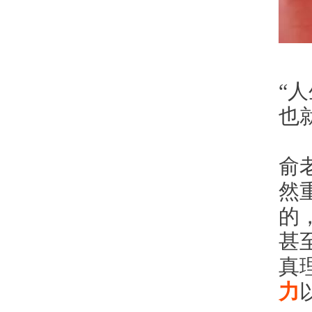
“
也
俞
然
的
甚
真
力