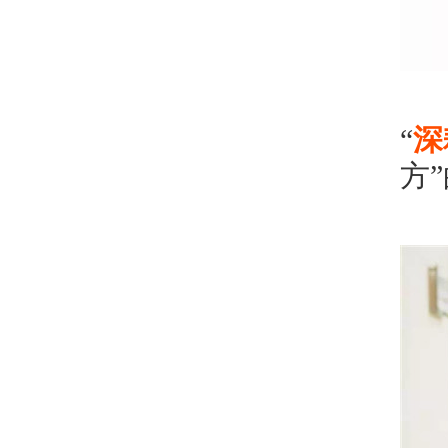
“
深
方