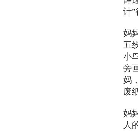
计
妈
五
小
旁
妈
废
妈
人