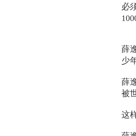
必
1
薛
少
薛
被
这
薛