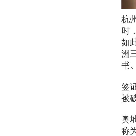
杭
时
如
洲
书
签
被
奥
称