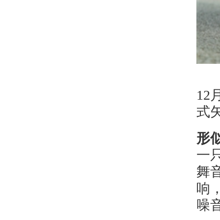
1
式
形
一
舞
响
噪