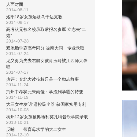
人面对面
2014-08-11
洛阳18岁女孩远赴乌干达支教
2014-08-17
高考状元被名校录取后报名参军 立志去“二
炮”
2014-07-28
双胞胎学霸高考同分 被南大同一专业录取
2014-07-24
见义勇为失去右腿女孩肖玉玲被江西师大录
取
2014-07-17
热评：弃北大读技校只是一个励志故事
2014-11-24
荆州中考状元朱雨佳：学渣到学霸的转变
2014-11-19
大三女生发明“遥控吸尘器”获国家实用专利
2014-10-08
杭州12岁女孩被奥地利莫扎特音乐学院录取
2013-10-21
反哺——带盲母求学的大二女生
2014-12-10