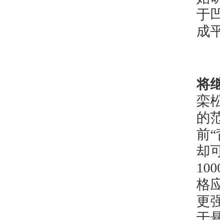
于
成
将
栾
的
前
却
1
格
更
于