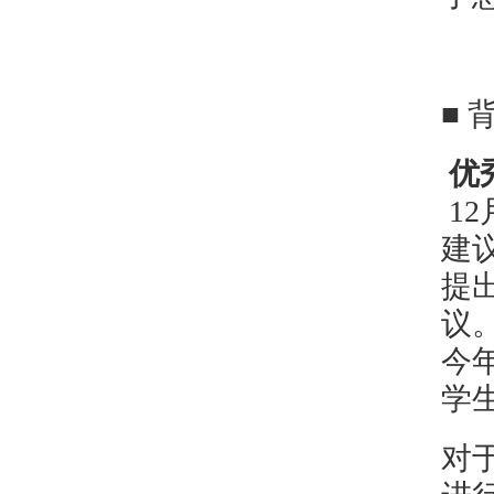
■ 
优
1
建
提
议
今
学
对